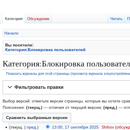
Категория
Обсуждение
Читать
П
Начало
Вы посетили:
Категория:Блокировка пользователей
Категория:Блокировка пользовате
Показать журналы для этой страницы
(
просмотр журнала злоупотреблен
Перейти
Перейти
Фильтровать правки
к
к
навигации
поиску
Выбор версий: отметьте версии страницы, которые вы хотите срав
Пояснения:
(текущ.)
— отличия от текущей версии;
(пред.)
— отл
текущ.
пред.
13:00, 17 сентября 2025
Shihov
обсуж
1