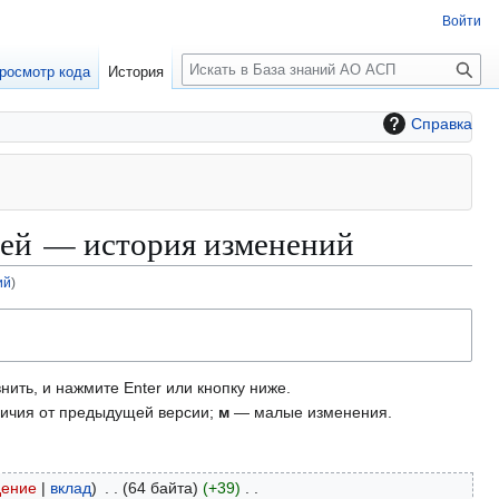
Войти
П
росмотр кода
История
о
и
Справка
с
к
лей — история изменений
ий
)
нить, и нажмите Enter или кнопку ниже.
ичия от предыдущей версии;
м
— малые изменения.
дение
вклад
64 байта
+39