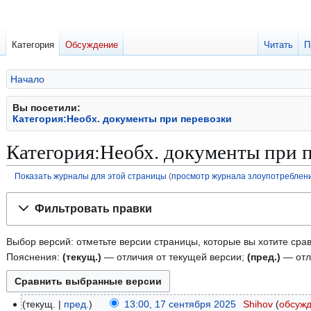
Категория
Обсуждение
Читать
П
Начало
Вы посетили:
Категория:Необх. документы при перевозки
Категория:Необх. документы при 
Показать журналы для этой страницы
(
просмотр журнала злоупотреблен
Перейти
Перейти
Фильтровать правки
к
к
навигации
поиску
Выбор версий: отметьте версии страницы, которые вы хотите срав
Пояснения:
(текущ.)
— отличия от текущей версии;
(пред.)
— отл
текущ.
пред.
13:00, 17 сентября 2025
Shihov
обсуж
1