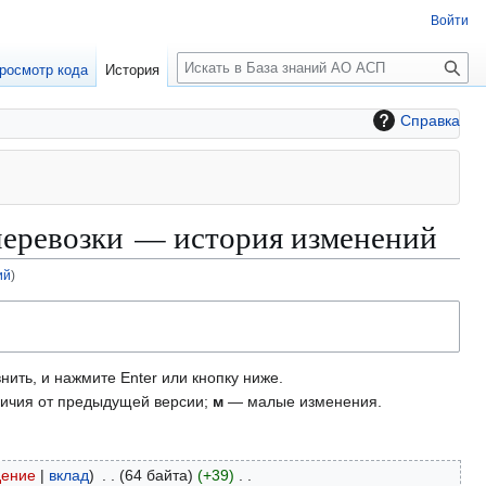
Войти
П
росмотр кода
История
о
и
Справка
с
к
перевозки — история изменений
ий
)
нить, и нажмите Enter или кнопку ниже.
ичия от предыдущей версии;
м
— малые изменения.
дение
вклад
64 байта
+39