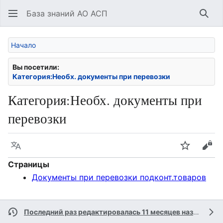
База знаний АО АСП
Най
Начало
Вы посетили:
Категория:Необх. документы при перевозки
Категория
:
Необх. документы при
перевозки
Язык
Следить
Про
Страницы
Документы при перевозки подконт.товаров
Последний раз редактировалась 11 месяцев назад
учас