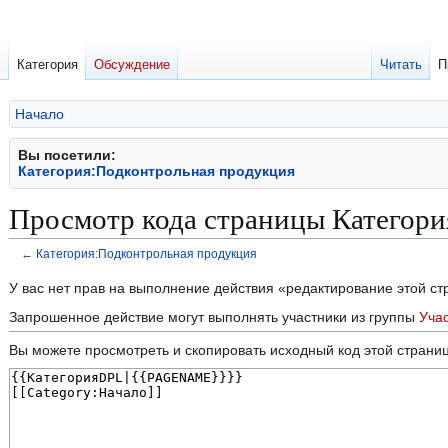
Категория
Обсуждение
Читать
П
Начало
Вы посетили:
Категория:Подконтрольная продукция
Просмотр кода страницы Категори
←
Категория:Подконтрольная продукция
Перейти
Перейти
У вас нет прав на выполнение действия «редактирование этой с
к
к
Запрошенное действие могут выполнять участники из группы
Уча
навигации
поиску
Вы можете просмотреть и скопировать исходный код этой страни