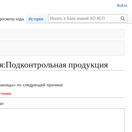
Войти
П
росмотр кода
История
о
и
с
к
я:Подконтрольная продукция
траницы» по следующей причине:
стники
.
цы.