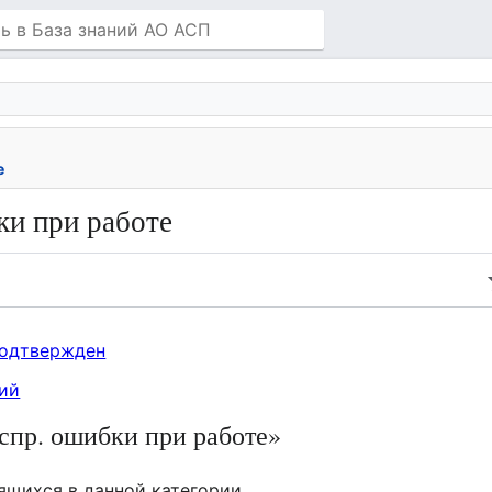
е
ки при работе
подтвержден
ий
спр. ошибки при работе»
ящихся в данной категории.