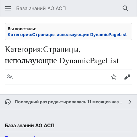
База знаний АО АСП
Най
Вы посетили:
Категория:Страницы, использующие DynamicPageList
Категория
:
Страницы,
использующие DynamicPageList
Язык
Следить
Про
Последний раз редактировалась 11 месяцев назад
учас
База знаний АО АСП