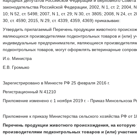
народных депутатов Российской Федерации и Верховного Совета Р
законодательства Российской Федерации, 2002, N 1, ст. 2; 2004, N 27,
10; N 52, ст. 5498; 2007, N 1, ст. 29; N 30, ст. 3805; 2008, N 24, ст. 2
30, ст. 4590; 2015, N 29, ст. 4339, 4359, 4369) приказываю:
Утвердить прилагаемый Перечень продукции животного происхож
являющихся производителями подконтрольных товаров и (или) уч
индивидуальные предприниматели, являющиеся производителями
подконтрольных товаров, могут оформлять ветеринарные сопров
И.о. Министра
Е.В. Громыко
Зарегистрировано в Минюсте РФ 25 февраля 2016 г.
Регистрационный N 41210
Приложение изменено с 1 ноября 2019 г. - Приказ Минсельхоза Ро
Приложение к приказу Министерства сельского хозяйства РФ от 18
Перечень продукции животного происхождения, на которую
производителями подконтрольных товаров и (или) участни