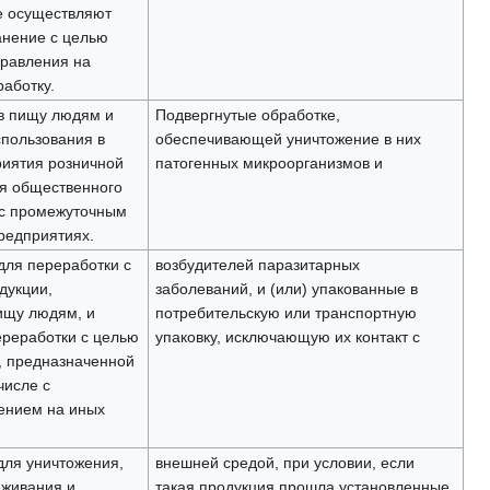
е осуществляют
анение с целью
равления на
аботку.
в пищу людям и
Подвергнутые обработке,
пользования в
обеспечивающей уничтожение в них
иятия розничной
патогенных микроорганизмов и
ия общественного
 с промежуточным
редприятиях.
для переработки с
возбудителей паразитарных
дукции,
заболеваний, и (или) упакованные в
ищу людям, и
потребительскую или транспортную
реработки с целью
упаковку, исключающую их контакт с
, предназначенной
числе с
ением на иных
для уничтожения,
внешней средой, при условии, если
еживания и
такая продукция прошла установленные