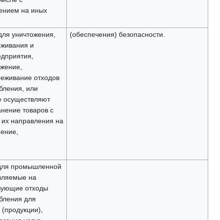
ением на иных
для уничтожения,
(обеспечения) безопасности.
еживания и
дприятия,
жение,
реживание отходов
бления, или
е осуществляют
нение товаров с
их направления на
нение,
 для промышленной
вляемые на
зующие отходы
бления для
 (продукции),