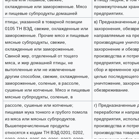
охлажденные или замороженные. Мясо
промежуточным хран
и пищевые субпродукты домашней
предприятиях.
птицы, указанной в товарной позиции
в) Предназначенные 
0105 ТН ВЭД, свежие, охлажденные или
захоронения, обезвр
замороженные. Прочие мясо и пищевые
направляемые на пре
мясные субпродукты, свежие,
производящие уничто
охлажденные или замороженные.
захоронение и обезв
Свиной жир, отделенный от тощего
производства и потре
мяса, и жир домашней птицы, не
предприятия, которы
вытопленные или не извлеченные
сбор и временное хра
другим способом, свежие, охлажденные,
целью последующего 
замороженные, соленые, в рассоле,
уничтожение, захоро
сушеные или копченые. Мясо и пищевые
обезвреживание.
мясные субпродукты, соленые, в
рассоле, сушеные или копченые;
г) Предназначенные
пищевая мука тонкого и грубого помола
переработки и напра
из мяса или мясных субпродуктов.
предприятия, исполь
Вышеперечисленные продукты
производства и потре
относятся к кодам ТН ВЭД 0201; 0202,
производства товаров