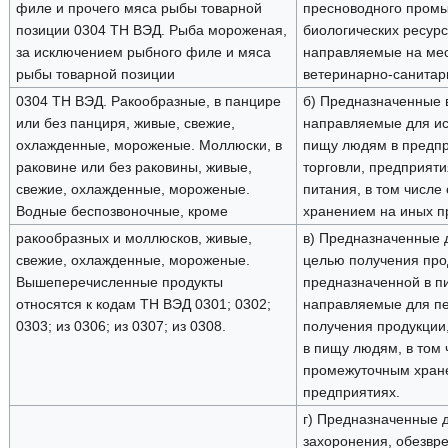
филе и прочего мяса рыбы товарной
пресноводного промы
позиции 0304 ТН ВЭД. Рыба мороженая,
биологических ресурс
за исключением рыбного филе и мяса
направляемые на ме
рыбы товарной позиции
ветеринарно-санитар
0304 ТН ВЭД. Ракообразные, в панцире
б) Предназначенные 
или без панциря, живые, свежие,
направляемые для ис
охлажденные, мороженые. Моллюски, в
пищу людям в предпр
раковине или без раковины, живые,
торговли, предприят
свежие, охлажденные, мороженые.
питания, в том числе
Водные беспозвоночные, кроме
хранением на иных п
ракообразных и моллюсков, живые,
в) Предназначенные 
свежие, охлажденные, мороженые.
целью получения про
Вышеперечисленные продукты
предназначенной в п
относятся к кодам ТН ВЭД 0301; 0302;
направляемые для пе
0303; из 0306; из 0307; из 0308.
получения продукции
в пищу людям, в том 
промежуточным хран
предприятиях.
г) Предназначенные 
захоронения, обезвр