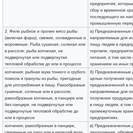
предприятия, которы
сбор и временное хр
последующего их нап
промышленную перер
2. Филе рыбное и прочее мясо рыбы
а) Предназначенные 
(включая фарш), свежие, охлажденные и
направляемые для ис
мороженые. Рыба сушеная, соленая или
пищу людям в предпр
в рассоле; рыба копченая, не
торговли, предприят
подвергнутая или подвергнутая
питания, в том числе
тепловой обработке до или в процессе
хранением на иных п
копчения; рыбная мука тонкого и грубого
б) Предназначенные 
помола и гранулы из рыбы, пригодные
целью получения про
для употребления в пишу. Ракообразные
предназначенной в п
сушеные, соленые или в рассоле;
направляемые для пе
ракообразные копченые, в панцире или
получения продукции
без панциря, не подвергнутые или
в пищу людям, в том 
подвергнутые тепловой обработке до
промежуточным хран
или в процессе
предприятиях.
копчения; ракообразные в панцире,
в) Предназначенные 
сваренные на пару или в кипящей воде,
захоронения, обезвр