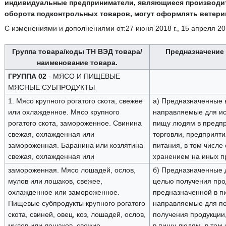
индивидуальные предприниматели, являющиеся производит
оборота подконтрольных товаров, могут оформлять ветер
С изменениями и дополнениями от:27 июня 2018 г., 15 апреля 201
Группа товара/коды ТН ВЭД товара/
Предназначение
наименование товара.
ГРУППА 02
- МЯСО И ПИЩЕВЫЕ
МЯСНЫЕ СУБПРОДУКТЫ
1. Мясо крупного рогатого скота, свежее
а) Предназначенные 
или охлажденное. Мясо крупного
направляемые для ис
рогатого скота, замороженное. Свинина
пищу людям в предпр
свежая, охлажденная или
торговли, предприят
замороженная. Баранина или козлятина
питания, в том числе
свежая, охлажденная или
хранением на иных п
замороженная. Мясо лошадей, ослов,
б) Предназначенные 
мулов или лошаков, свежее,
целью получения про
охлажденное или замороженное.
предназначенной в п
Пищевые субпродукты крупного рогатого
направляемые для пе
скота, свиней, овец, коз, лошадей, ослов,
получения продукции
мулов или лошаков, свежие,
в пищу людям, в том 