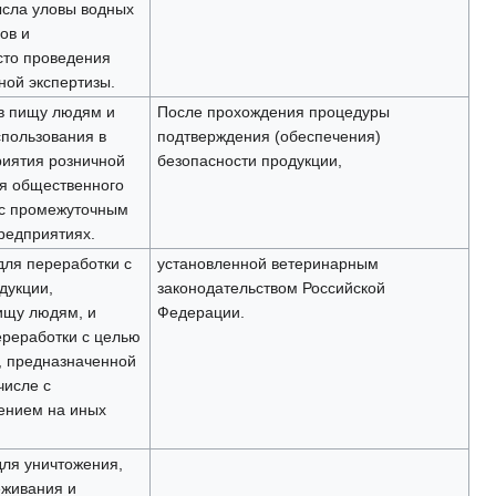
сла уловы водных
ов и
сто проведения
ной экспертизы.
в пищу людям и
После прохождения процедуры
пользования в
подтверждения (обеспечения)
иятия розничной
безопасности продукции,
ия общественного
 с промежуточным
редприятиях.
для переработки с
установленной ветеринарным
дукции,
законодательством Российской
ищу людям, и
Федерации.
реработки с целью
, предназначенной
числе с
ением на иных
для уничтожения,
еживания и