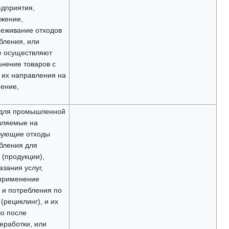
дприятия,
жение,
реживание отходов
бления, или
е осуществляют
нение товаров с
их направления на
нение,
 для промышленной
вляемые на
зующие отходы
бления для
 (продукции),
азания услуг,
 применение
 и потребления по
рециклинг), и их
во после
еработки, или