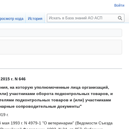
Войти
П
росмотр кода
История
о
и
с
к
015 г. N 646
ния, на которую уполномоченные лица организаций,
ли) участниками оборота подконтрольных товаров, и
елями подконтрольных товаров и (или) участниками
инарные сопроводительные документы"
19 г.
4 мая 1993 г. N 4979-1 "О ветеринарии" (Ведомости Съезда