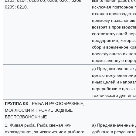
0203; 0204; 0205 00; 0206; 0207; 0208;
выполнения работ, ок
0209; 0210.
исключая повторное
отходов производства
прямому назначению (
возврат в производст
соответствующей пер
предприятия, которы
сбор и временное хр
последующего их нап
промышленную перер
д) Предназначенные 
целью получения жир
иных целей и направ
переработки с целью
технического для ины
ГРУППА 03
- РЫБА И РАКООБРАЗНЫЕ,
МОЛЛЮСКИ И ПРОЧИЕ ВОДНЫЕ
БЕСПОЗВОНОЧНЫЕ
1. Живая рыба. Рыба свежая или
а) Предназначенные 
охлажденная, за исключением рыбного
добытые в результате