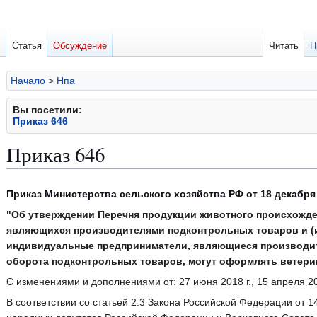
Статья
Обсуждение
Читать
П
Начало
>
Нпа
Вы посетили:
Приказ 646
Приказ 646
Перейти
Перейти
Приказ Министерства сельского хозяйства РФ от 18 декабря 2
к
к
"Об утверждении Перечня продукции животного происхожде
навигации
поиску
являющихся производителями подконтрольных товаров и (и
индивидуальные предприниматели, являющиеся производит
оборота подконтрольных товаров, могут оформлять ветер
С изменениями и дополнениями от: 27 июня 2018 г., 15 апреля 20
В соответствии со статьей 2.3 Закона Российской Федерации от 1