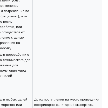
азания услуг,
 применение
 и потребления по
рециклинг), и их
во после
еработки, или
е осуществляют
анение с целью
равления на
аботку.
для переработки с
а технического для
ляемые для
 получения жира
х целей
для любых целей
До их поступления на место проведения
 морского или
ветеринарно-санитарной экспертизы.