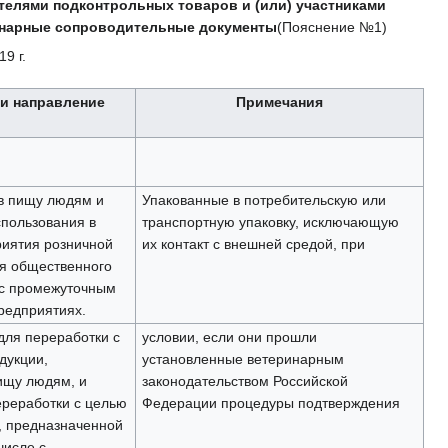
елями подконтрольных товаров и (или) участниками
инарные сопроводительные документы
(Пояснение №1)
9 г.
 и направление
Примечания
в пищу людям и
Упакованные в потребительскую или
пользования в
транспортную упаковку, исключающую
иятия розничной
их контакт с внешней средой, при
ия общественного
 с промежуточным
редприятиях.
для переработки с
условии, если они прошли
дукции,
установленные ветеринарным
ищу людям, и
законодательством Российской
реработки с целью
Федерации процедуры подтверждения
, предназначенной
числе с