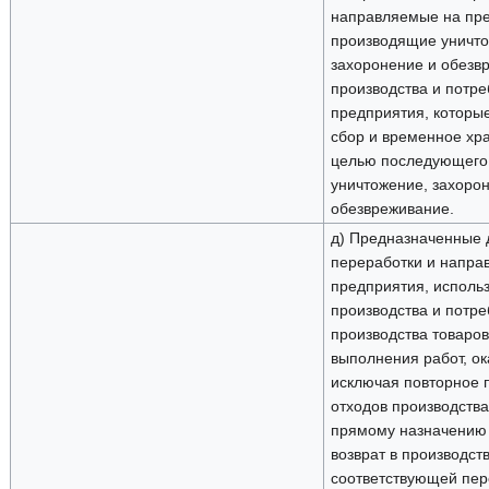
направляемые на пре
производящие уничто
захоронение и обезв
производства и потре
предприятия, которы
сбор и временное хра
целью последующего 
уничтожение, захоро
обезвреживание.
д) Предназначенные
переработки и напра
предприятия, исполь
производства и потре
производства товаров
выполнения работ, ок
исключая повторное
отходов производства
прямому назначению (
возврат в производст
соответствующей пер